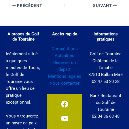
PRÉCÉDENT
SUIVANT
A propos du Golf
Accès rapide
Informations
de Touraine
pratiques
Compétitions
Idéalement situé
Golf de Touraine
Actualités
à quelques
Château de la
Réserver un
minutes de Tours,
Touche
départ
le Golf de
37510 Ballan Miré
Mentions légales
Touraine vous
02 47 53 20 28
Nous contacter
offre un lieu de
pratique
Bar / Restaurant
F
Y
I
exceptionnel.
du Golf de
a
o
n
Touraine
c
u
s
Vous y trouverez
02 34 36 63 48
e
t
t
un havre de paix
b
u
a