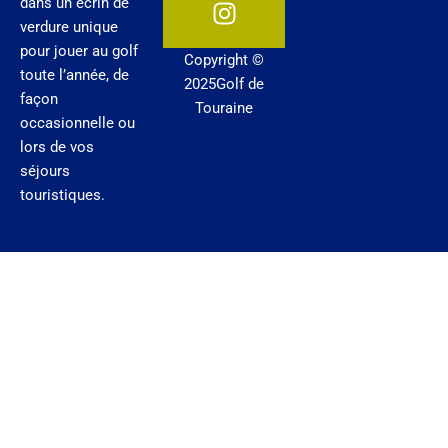
dans un écrin de
o
b
g
verdure unique
o
e
r
pour jouer au golf
Copyright ©
k
a
toute l’année, de
2025Golf de
m
façon
Touraine
occasionnelle ou
lors de vos
séjours
touristiques.