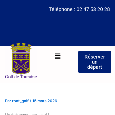
Aller
Téléphone : 02 47 53 20 28
au
contenu
Menu
Réserver
un
départ
Par
root_golf
/
15 mars 2026
Un évènement convivial !