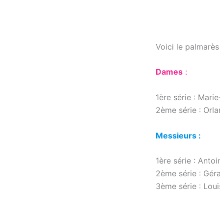
Voici le palmarès
Dames
:
1ère série : Mari
2ème série : Orla
Messieurs :
1ère série : Anto
2ème série : Géra
3ème série : Loui