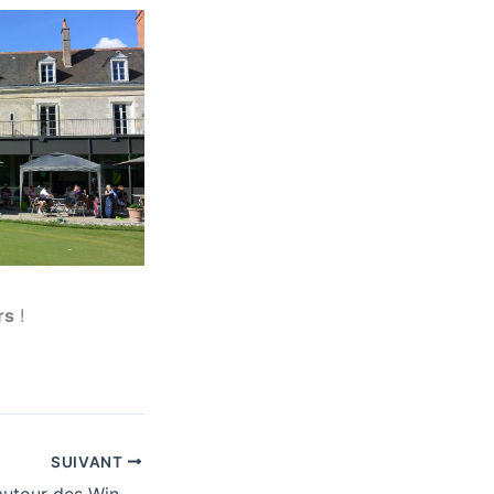
rs
!
SUIVANT
Superbe journée autour des Wineuses