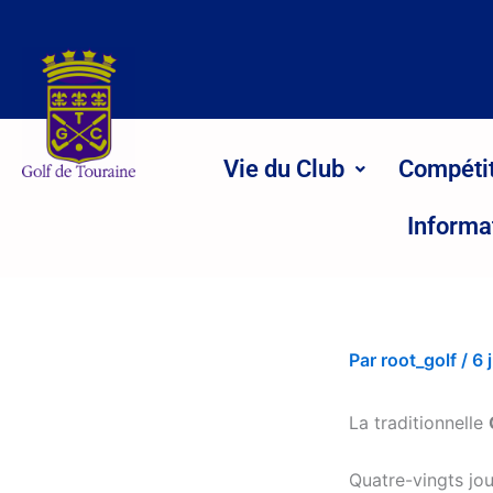
Aller
au
contenu
Vie du Club
Compéti
Informa
Par
root_golf
/
6 
La traditionnelle
Quatre-vingts jo