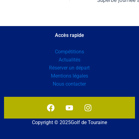
Accès rapide
Compétitions
Actualités
Réserver un départ
Mentions légales
Nous contacter
F
Y
I
a
o
n
c
u
s
Copyright © 2025Golf de Touraine
e
t
t
b
u
a