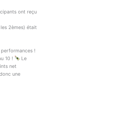
icipants ont reçu
 les 2èmes) était
s performances !
au 10 !
Le
ints net
 donc une