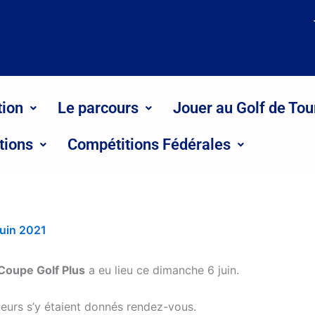
tion
Le parcours
Jouer au Golf de Tou
tions
Compétitions Fédérales
juin 2021
Coupe Golf Plus
a eu lieu ce dimanche 6 juin.
ueurs s’y étaient donnés rendez-vous.