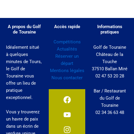
A propos du Golf
Accès rapide
Informations
de Touraine
pratiques
Compétitions
Idéalement situé
Golf de Touraine
Actualités
à quelques
Château de la
Réserver un
minutes de Tours,
Touche
départ
le Golf de
37510 Ballan Miré
Mentions légales
Touraine vous
02 47 53 20 28
Nous contacter
offre un lieu de
pratique
Bar / Restaurant
F
Y
I
exceptionnel.
du Golf de
a
o
n
Touraine
c
u
s
Vous y trouverez
02 34 36 63 48
e
t
t
un havre de paix
b
u
a
dans un écrin de
o
b
g
verdure unique