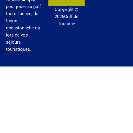
o
e
r
pour jouer au golf
Copyright ©
k
a
toute l’année, de
2025Golf de
m
façon
Touraine
occasionnelle ou
lors de vos
séjours
touristiques.