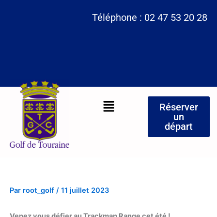
Aller
Téléphone : 02 47 53 20 28
au
contenu
Menu
Réserver
un
départ
Par
root_golf
/
11 juillet 2023
Venez vous défier au Trackman Range cet été !