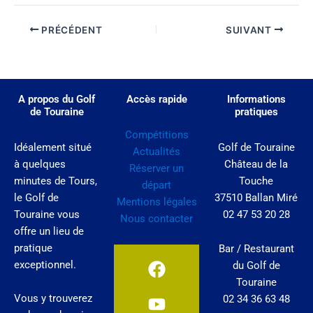
PRÉCÉDENT
SUIVANT
A propos du Golf
Accès rapide
Informations
de Touraine
pratiques
Compétitions
Idéalement situé
Golf de Touraine
Actualités
à quelques
Château de la
Réserver un
minutes de Tours,
Touche
départ
le Golf de
37510 Ballan Miré
Mentions légales
Touraine vous
02 47 53 20 28
Nous contacter
offre un lieu de
pratique
Bar / Restaurant
F
Y
I
exceptionnel.
du Golf de
a
o
n
Touraine
c
u
s
Vous y trouverez
02 34 36 63 48
e
t
t