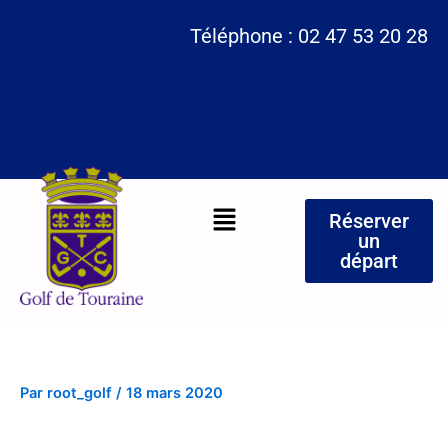
Aller
Téléphone : 02 47 53 20 28
au
contenu
Menu
Réserver
un
départ
Par
root_golf
/
18 mars 2020