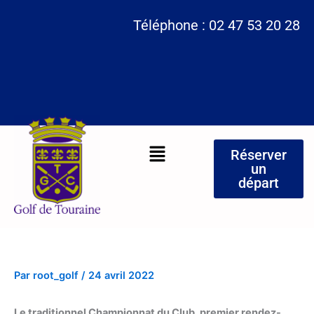
Aller
Téléphone : 02 47 53 20 28
au
contenu
Menu
Réserver
un
départ
Par
root_golf
/
24 avril 2022
Le traditionnel Championnat du Club, premier rendez-