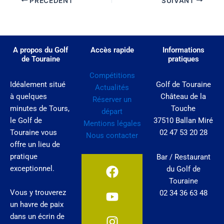
PRÉCÉDENT
SUIVANT
A propos du Golf
Accès rapide
Informations
de Touraine
pratiques
Compétitions
Idéalement situé
Golf de Touraine
Actualités
à quelques
Château de la
Réserver un
minutes de Tours,
Touche
départ
le Golf de
37510 Ballan Miré
Mentions légales
Touraine vous
02 47 53 20 28
Nous contacter
offre un lieu de
pratique
Bar / Restaurant
F
Y
I
exceptionnel.
du Golf de
a
o
n
Touraine
c
u
s
Vous y trouverez
02 34 36 63 48
e
t
t
un havre de paix
b
u
a
dans un écrin de