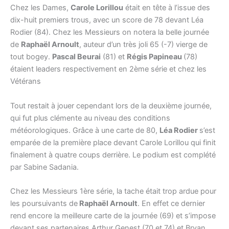
Chez les Dames,
Carole Lorillou
était en tête à l’issue des
dix-huit premiers trous, avec un score de 78 devant Léa
Rodier (84). Chez les Messieurs on notera la belle journée
de
Raphaël Arnoult
, auteur d’un très joli 65 (-7) vierge de
tout bogey.
Pascal Beurai
(81) et
Régis Papineau
(78)
étaient leaders respectivement en 2ème série et chez les
Vétérans
Tout restait à jouer cependant lors de la deuxième journée,
qui fut plus clémente au niveau des conditions
météorologiques. Grâce à une carte de 80,
Léa Rodier
s’est
emparée de la première place devant Carole Lorillou qui finit
finalement à quatre coups derrière. Le podium est complété
par Sabine Sadania.
Chez les Messieurs 1ère série, la tache était trop ardue pour
les poursuivants de
Raphaël Arnoult
. En effet ce dernier
rend encore la meilleure carte de la journée (69) et s’impose
devant ses partenaires Arthur Genest (70 et 74) et Bryan