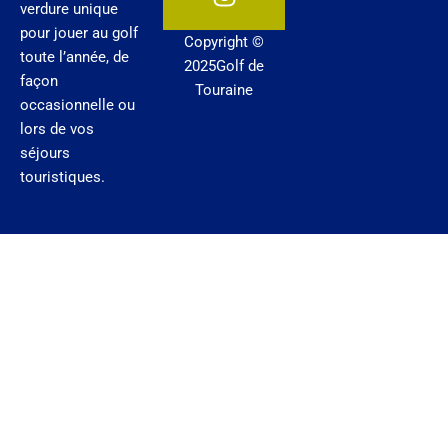
o
b
g
verdure unique
o
e
r
pour jouer au golf
Copyright ©
k
a
toute l’année, de
2025Golf de
m
façon
Touraine
occasionnelle ou
lors de vos
séjours
touristiques.