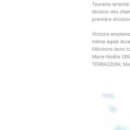
Touraine arrache 
division des cham
première division
Victoire ampleme
même égalé duran
Félicitons donc 
Marie-Noëlle GI
TERRAZZONI, Mar