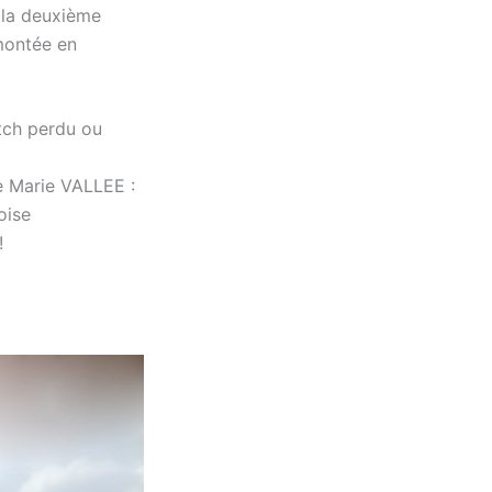
e la deuxième
 montée en
tch perdu ou
e Marie VALLEE :
oise
!