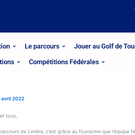
tion
Le parcours
Jouer au Golf de Tou
tions
Compétitions Fédérales
 avril 2022
et tous,
 parcours de Limère, c’est grâce au foursome que l’équipe f