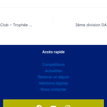
Championnat du Club – Trophée Gérard Crouzat-Reynes
3ème division DA
Accès rapide
Compétitions
Actualités
Réserver un départ
Mentions légales
Nous contacter
F
Y
I