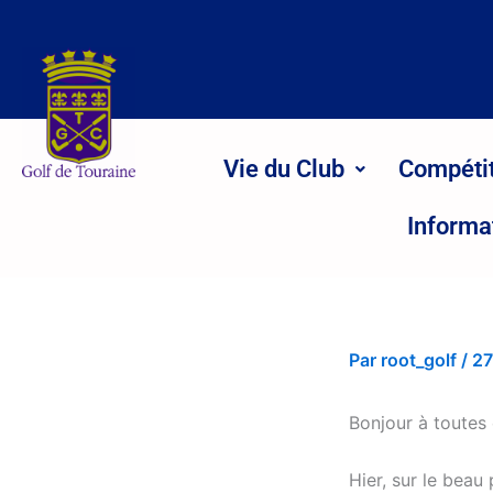
Aller
au
contenu
Vie du Club
Compéti
Informa
Par
root_golf
/
27
Bonjour à toutes 
Hier, sur le beau