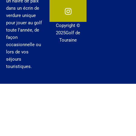
un havre de paix
b
u
a
dans un écrin de
o
b
g
verdure unique
o
e
r
pour jouer au golf
Copyright ©
k
a
toute l’année, de
2025Golf de
m
façon
Touraine
occasionnelle ou
lors de vos
séjours
touristiques.