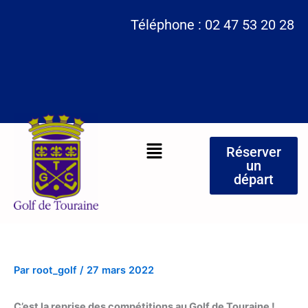
Aller
Téléphone : 02 47 53 20 28
au
contenu
Menu
Réserver
un
départ
Par
root_golf
/
27 mars 2022
C’est la reprise des compétitions au Golf de Touraine !