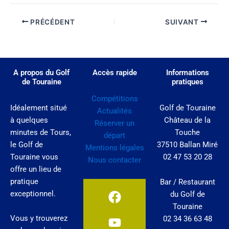
PRÉCÉDENT
SUIVANT
A propos du Golf
Accès rapide
Informations
de Touraine
pratiques
Compétitions
Idéalement situé
Golf de Touraine
Actualités
à quelques
Château de la
Réserver un
minutes de Tours,
Touche
départ
le Golf de
37510 Ballan Miré
Mentions légales
Touraine vous
02 47 53 20 28
Nous contacter
offre un lieu de
pratique
Bar / Restaurant
F
Y
I
exceptionnel.
du Golf de
a
o
n
Touraine
c
u
s
Vous y trouverez
02 34 36 63 48
e
t
t