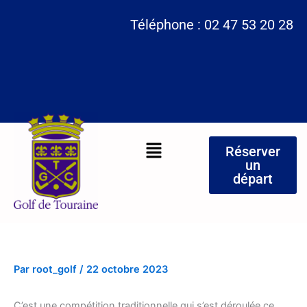
Aller
Téléphone : 02 47 53 20 28
au
contenu
Menu
Réserver
un
départ
Par
root_golf
/
22 octobre 2023
C’est une compétition traditionnelle qui s’est déroulée ce