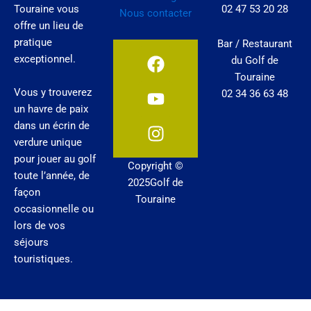
Touraine vous
02 47 53 20 28
Nous contacter
offre un lieu de
pratique
Bar / Restaurant
F
Y
I
exceptionnel.
du Golf de
a
o
n
Touraine
c
u
s
Vous y trouverez
02 34 36 63 48
e
t
t
un havre de paix
b
u
a
dans un écrin de
o
b
g
verdure unique
o
e
r
pour jouer au golf
Copyright ©
k
a
toute l’année, de
2025Golf de
m
façon
Touraine
occasionnelle ou
lors de vos
séjours
touristiques.