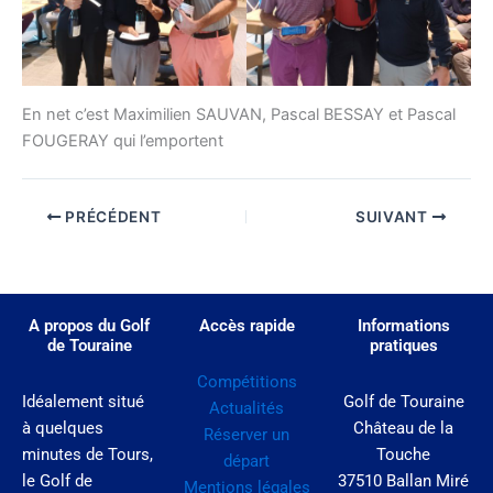
En net c’est Maximilien SAUVAN, Pascal BESSAY et Pascal
FOUGERAY qui l’emportent
PRÉCÉDENT
SUIVANT
A propos du Golf
Accès rapide
Informations
de Touraine
pratiques
Compétitions
Idéalement situé
Golf de Touraine
Actualités
à quelques
Château de la
Réserver un
minutes de Tours,
Touche
départ
le Golf de
37510 Ballan Miré
Mentions légales