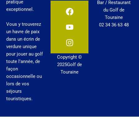
pratique
Bar / Restaurant
F
Y
I
exceptionnel.
du Golf de
a
o
n
Touraine
c
u
s
Vous y trouverez
02 34 36 63 48
e
t
t
un havre de paix
b
u
a
dans un écrin de
o
b
g
verdure unique
o
e
r
pour jouer au golf
Copyright ©
k
a
toute l’année, de
2025Golf de
m
façon
Touraine
occasionnelle ou
lors de vos
séjours
touristiques.