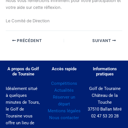
Nous vous remercions infiniment pour votre participation et
votre aide sur cette réflexion.
Le Comité de Direction
PRÉCÉDENT
SUIVANT
A propos du Golf
Accès rapide
Informations
de Touraine
pratiques
Compétitions
Idéalement situé
Golf de Touraine
Actualités
à quelques
Château de la
Réserver un
minutes de Tours,
Touche
départ
le Golf de
37510 Ballan Miré
Mentions légales
Touraine vous
02 47 53 20 28
Nous contacter
offre un lieu de