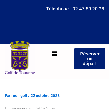
Aller
Téléphone : 02 47 53 20 28
au
contenu
Menu
Réserver
un
départ
Par
root_golf
/
22 octobre 2023
Un nouveau sujet s’offre à vous!