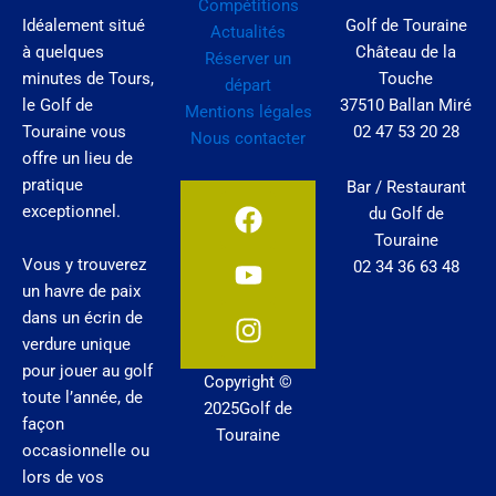
Compétitions
Idéalement situé
Golf de Touraine
Actualités
à quelques
Château de la
Réserver un
minutes de Tours,
Touche
départ
le Golf de
37510 Ballan Miré
Mentions légales
Touraine vous
02 47 53 20 28
Nous contacter
offre un lieu de
pratique
Bar / Restaurant
F
Y
I
exceptionnel.
du Golf de
a
o
n
Touraine
c
u
s
Vous y trouverez
02 34 36 63 48
e
t
t
un havre de paix
b
u
a
dans un écrin de
o
b
g
verdure unique
o
e
r
pour jouer au golf
Copyright ©
k
a
toute l’année, de
2025Golf de
m
façon
Touraine
occasionnelle ou
lors de vos