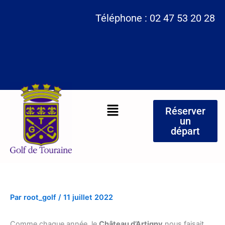
Aller
Téléphone : 02 47 53 20 28
au
contenu
Menu
Réserver
un
départ
Par
root_golf
/
11 juillet 2022
Comme chaque année, le
Château d’Artigny
nous faisait