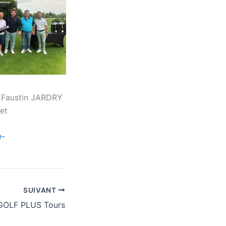
t Faustin JARDRY
et
e-
SUIVANT
GOLF PLUS Tours