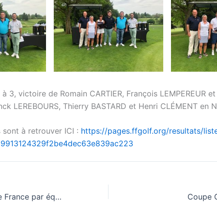
 à 3, victoire de Romain CARTIER, François LEMPEREUR e
ranck LEREBOURS, Thierry BASTARD et Henri CLÉMENT en N
 sont à retrouver ICI :
https://pages.ffgolf.org/resultats/list
819913124329f2be4dec63e839ac223
Championnats de France par équipe Messieurs
Coupe 