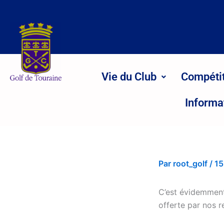
Aller
au
contenu
Vie du Club
Compéti
Informa
Par
root_golf
/
15
C’est évidemment
offerte par nos r