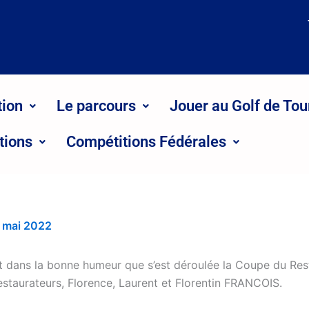
tion
Le parcours
Jouer au Golf de Tou
tions
Compétitions Fédérales
 mai 2022
 dans la bonne humeur que s’est déroulée la Coupe du Res
estaurateurs, Florence, Laurent et Florentin FRANCOIS.