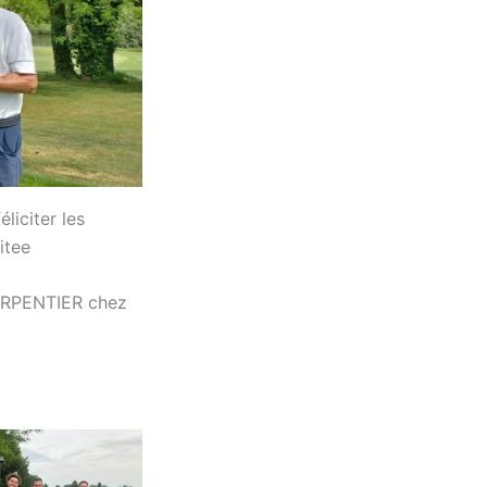
liciter les
itee
ARPENTIER chez