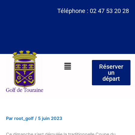
Aller
Téléphone : 02 47 53 20 28
au
contenu
Menu
Réserver
un
départ
Par
root_golf
/
5 juin 2023
Ce dimanche s’est déroulée la traditionnelle Coupe du