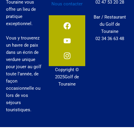
Touraine vous
02 47 53 20 28
Nous contacter
offre un lieu de
pratique
Bar / Restaurant
F
Y
I
exceptionnel.
du Golf de
a
o
n
Touraine
c
u
s
Vous y trouverez
02 34 36 63 48
e
t
t
un havre de paix
b
u
a
dans un écrin de
o
b
g
verdure unique
o
e
r
pour jouer au golf
Copyright ©
k
a
toute l’année, de
2025Golf de
m
façon
Touraine
occasionnelle ou
lors de vos
séjours
touristiques.