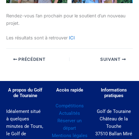
Rendez-vous l’an prochain pour le soutient d’un nouveau
projet.
Les résultats sont à retrouver
ICI
PRÉCÉDENT
SUIVANT
A propos du Golf
Accès rapide
Informations
de Touraine
pratiques
Compétitions
Idéalement situé
Golf de Touraine
Actualités
à quelques
Château de la
Réserver un
minutes de Tours,
Touche
départ
le Golf de
37510 Ballan Miré
Mentions légales