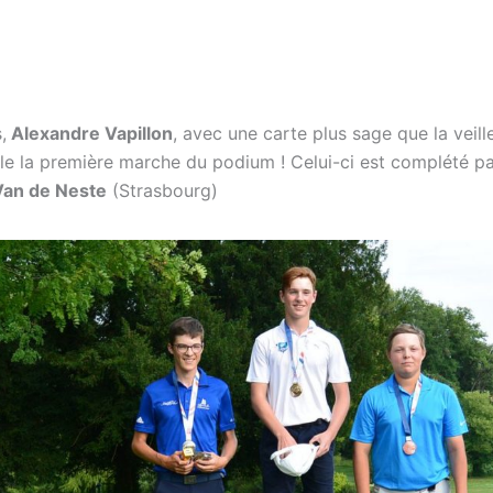
,
Alexandre Vapillon
, avec une carte plus sage que la veill
ule la première marche du podium ! Celui-ci est complété p
Van de Neste
(Strasbourg)