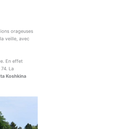
tions orageuses
a veille, avec
e. En effet
 74. La
eta Koshkina