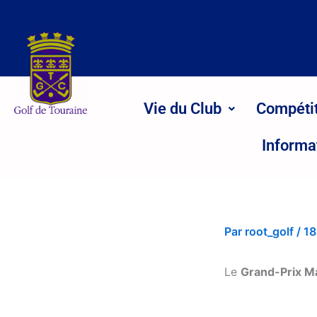
Aller
au
contenu
Vie du Club
Compéti
Informa
Par
root_golf
/
18
Le
Grand-Prix M