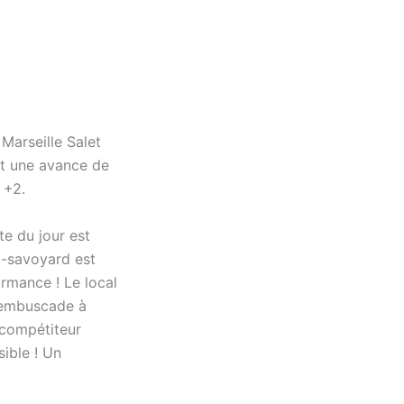
 Marseille Salet
it une avance de
 +2.
te du jour est
ut-savoyard est
ormance ! Le local
 embuscade à
 compétiteur
sible ! Un