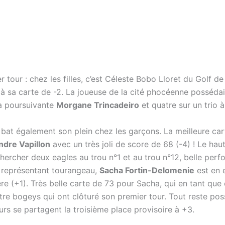
r tour : chez les filles, c’est Céleste Bobo Lloret du Golf de
 à sa carte de -2. La joueuse de la cité phocéenne posséda
sa poursuivante
Morgane Trincadeiro
et quatre sur un trio à
bat également son plein chez les garçons. La meilleure car
ndre Vapillon
avec un très joli de score de 68 (-4) ! Le ha
ercher deux eagles au trou n°1 et au trou n°12, belle perf
l représentant tourangeau,
Sacha Fortin-Delomenie
est en
ère (+1). Très belle carte de 73 pour Sacha, qui en tant que
atre bogeys qui ont clôturé son premier tour. Tout reste pos
urs se partagent la troisième place provisoire à +3.