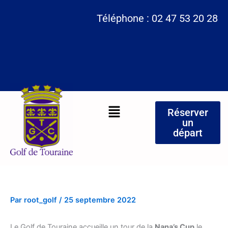
Aller
Téléphone : 02 47 53 20 28
au
contenu
Menu
Réserver
un
départ
Par
root_golf
/
25 septembre 2022
Le Golf de Touraine accueille un tour de la
Nana’s Cup
le