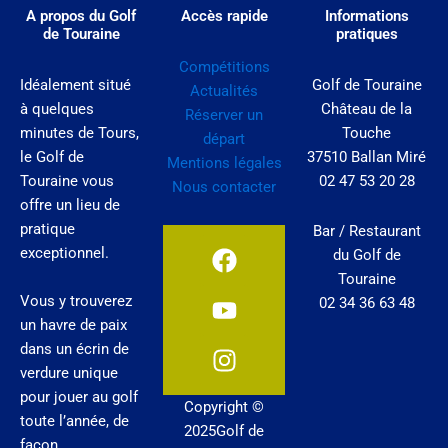
A propos du Golf
Accès rapide
Informations
de Touraine
pratiques
Compétitions
Idéalement situé
Golf de Touraine
Actualités
à quelques
Château de la
Réserver un
minutes de Tours,
Touche
départ
le Golf de
37510 Ballan Miré
Mentions légales
Touraine vous
02 47 53 20 28
Nous contacter
offre un lieu de
pratique
Bar / Restaurant
F
Y
I
exceptionnel.
du Golf de
a
o
n
Touraine
c
u
s
Vous y trouverez
02 34 36 63 48
e
t
t
un havre de paix
b
u
a
dans un écrin de
o
b
g
verdure unique
o
e
r
pour jouer au golf
Copyright ©
k
a
toute l’année, de
2025Golf de
m
façon